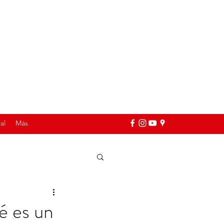
al
Más
é es un