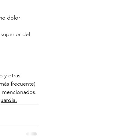
mo dolor 
 superior del 
 y otras 
más frecuente) 
es mencionados. 
uardia.