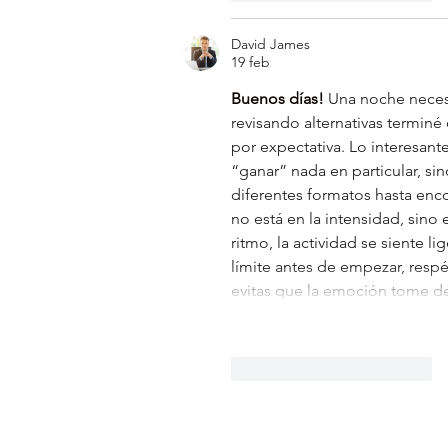
David James
19 feb
Buenos días! 
Una noche necesit
revisando alternativas terminé
por expectativa. Lo interesan
“ganar” nada en particular, si
diferentes formatos hasta enco
no está en la intensidad, sin
ritmo, la actividad se siente li
límite antes de empezar, respé
evitas que la emoción tome d
Me gusta
Reaccionar