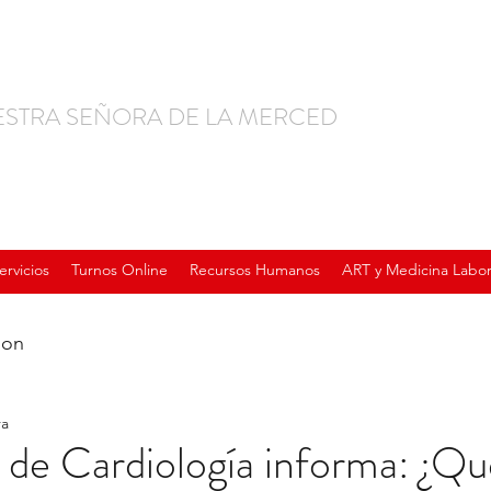
ESTRA SEÑORA DE LA MERCED
ervicios
Turnos Online
Recursos Humanos
ART y Medicina Labor
ion
ra
o de Cardiología informa: ¿Qu