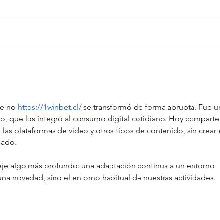
Cirugía bariátrica en primera
“CA
persona
BASO
INV
CANTAL I
e no 
https://1winbet.cl/
 se transformó de forma abrupta. Fue u
MED
so, que los integró al consumo digital cotidiano. Hoy comparte
 las plataformas de vídeo y otros tipos de contenido, sin crear e
sado.
leje algo más profundo: una adaptación continua a un entorno 
 una novedad, sino el entorno habitual de nuestras actividades.