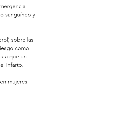
emergencia 
jo sanguíneo y 
rol) sobre las 
 riesgo como 
asta que un 
 infarto. 
 en mujeres.