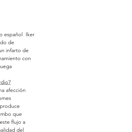
 español  Iker 
ado de 
un infarto de 
namiento con 
juega 
rdio?
na afección 
romes 
 produce 
rombo que 
ste flujo a 
nalidad del 