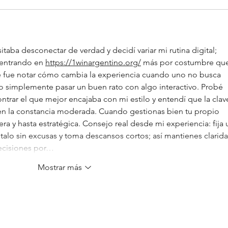
aba desconectar de verdad y decidí variar mi rutina digital; 
 entrando en 
https://1winargentino.org/
 más por costumbre qu
te fue notar cómo cambia la experiencia cuando uno no busca 
no simplemente pasar un buen rato con algo interactivo. Probé 
ntrar el que mejor encajaba con mi estilo y entendí que la clav
o en la constancia moderada. Cuando gestionas bien tu propio 
gera y hasta estratégica. Consejo real desde mi experiencia: fija 
talo sin excusas y toma descansos cortos; así mantienes clarida
ecisiones por…
Mostrar más