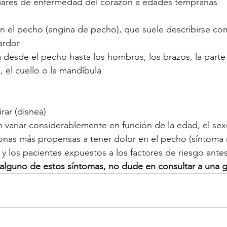
liares de enfermedad del corazón a edades tempranas
en el pecho (angina de pecho), que suele describirse co
ardor
a desde el pecho hasta los hombros, los brazos, la parte
 el cuello o la mandíbula
irar (disnea)
variar considerablemente en función de la edad, el sexo
onas más propensas a tener dolor en el pecho (síntoma 
y los pacientes expuestos a los factores de riesgo ant
 alguno de estos síntomas, no dude en consultar a una g