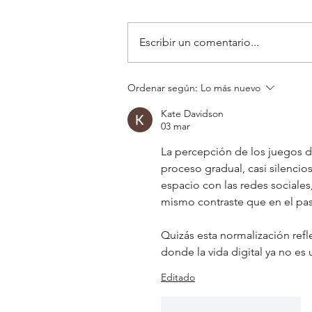
Escribir un comentario...
Pautas para alimentarnos
Ordenar según:
Lo más nuevo
saludablemente en el verano
Kate Davidson
03 mar
La percepción de los juegos d
proceso gradual, casi silencio
espacio con las redes sociales,
mismo contraste que en el pa
Quizás esta normalización ref
donde la vida digital ya no es
Editado
Me gusta
Reaccionar