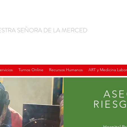
ESTRA SEÑORA DE LA MERCED
ervicios
Turnos Online
Recursos Humanos
ART y Medicina Labor
AS
RIES