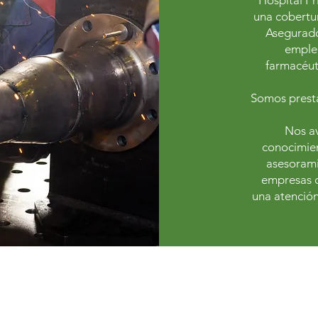
Hospital P
una cobertur
Asegurado
emplea
farmacéuti
Somos presta
Nos av
conocimie
asesorami
empresas d
una atención
nado, Pcia de Buenos Aires, Argentina. Conmutador 4842 0093