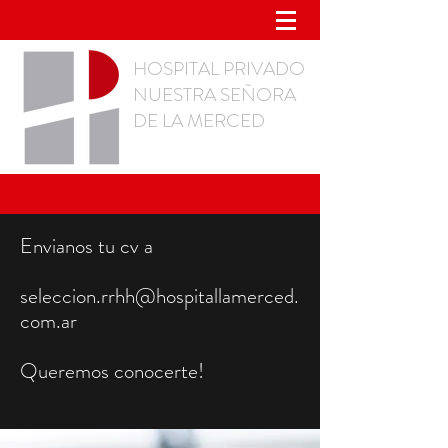
HOSPITAL PRIVADO
NUESTRA SEÑORA
DE LA MERCED
Envianos tu cv a
seleccion.rrhh@hospitallamerced.
com.ar
Queremos conocerte!