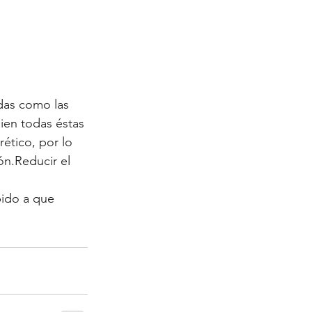
das como las 
ien todas éstas 
ético, por lo 
n.Reducir el 
bido a que 