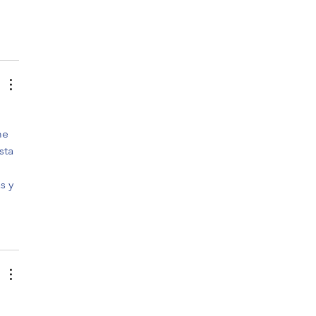
me 
sta 
 
s y 