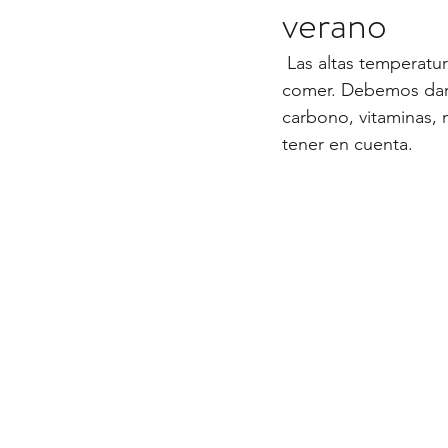
verano
 Las altas temperaturas nos obligan a tomar determinados recaudos a la hora de elegir qué 
comer. Debemos dar p
carbono, vitaminas, 
tener en cuenta.