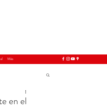
al
Más
e en el