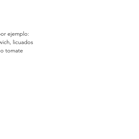
por ejemplo: 
ich, licuados  
plo tomate 