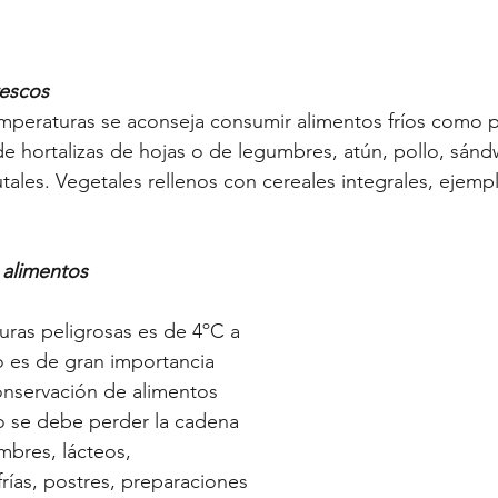
rescos
emperaturas se aconseja consumir alimentos fríos como 
de hortalizas de hojas o de legumbres, atún, pollo, sándw
utales. Vegetales rellenos con cereales integrales, ejem
 alimentos 
ras peligrosas es de 4ºC a 
 es de gran importancia 
onservación de alimentos 
o se debe perder la cadena 
ambres, lácteos, 
frías, postres, preparaciones 