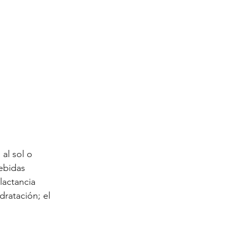
al sol o 
ebidas 
lactancia 
ratación; el 