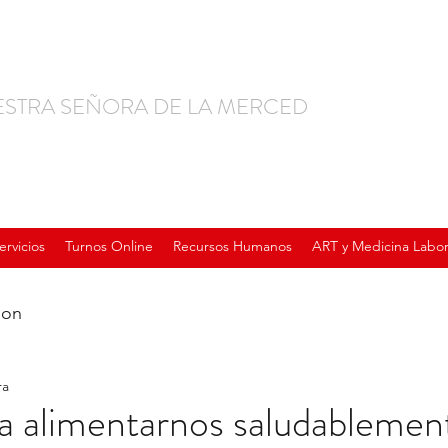
ESTRA SEÑORA DE LA MERCED
ervicios
Turnos Online
Recursos Humanos
ART y Medicina Labor
ion
ra
a alimentarnos saludablement