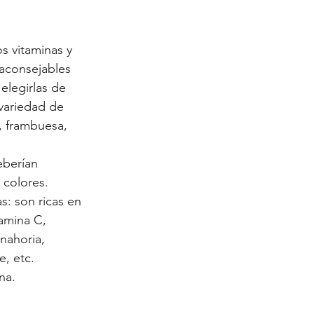
 vitaminas y 
aconsejables 
elegirlas de 
 variedad de 
, frambuesa, 
deberían 
 colores.
as: son ricas en 
amina C, 
nahoria, 
e, etc.
na.