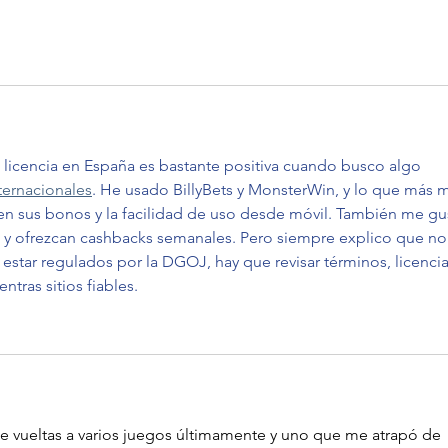
 licencia en España es bastante positiva cuando busco algo 
ternacionales
. He usado BillyBets y MonsterWin, y lo que más 
 en sus bonos y la facilidad de uso desde móvil. También me gu
 ofrezcan cashbacks semanales. Pero siempre explico que no
estar regulados por la DGOJ, hay que revisar términos, licencia
ntras sitios fiables.
 vueltas a varios juegos últimamente y uno que me atrapó de 